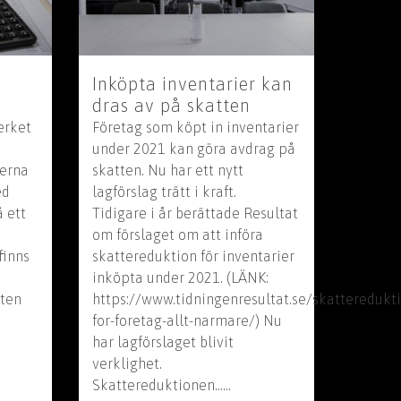
å
Inköpta inventarier kan
dras av på skatten
erket
Företag som köpt in inventarier
under 2021 kan göra avdrag på
merna
skatten. Nu har ett nytt
ed
lagförslag trätt i kraft.
 ett
Tidigare i år berättade Resultat
om förslaget om att införa
finns
skattereduktion för inventarier
inköpta under 2021. (LÄNK:
sten
https://www.tidningenresultat.se/skatteredukt
for-foretag-allt-narmare/) Nu
har lagförslaget blivit
verklighet.
Skattereduktionen......