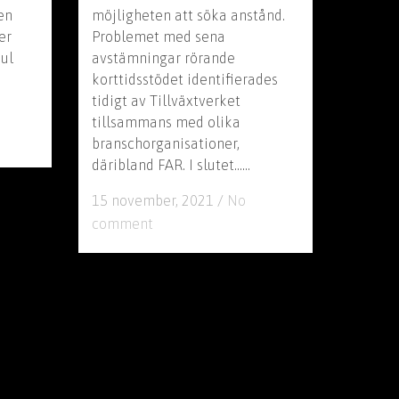
en
möjligheten att söka anstånd.
er
Problemet med sena
jul
avstämningar rörande
korttidsstödet identifierades
tidigt av Tillväxtverket
tillsammans med olika
branschorganisationer,
däribland FAR. I slutet......
15 november, 2021
/
No
comment