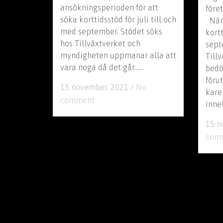
ansökningsperioden för att
föret
söka korttidsstöd för juli till och
När d
med september. Stödet söks
kort
hos Tillväxtverket och
sept
myndigheten uppmanar alla att
Till
vara noga då det går......
bedö
föru
15 november, 2021
/
No
kare
comment
inneb
15 n
com