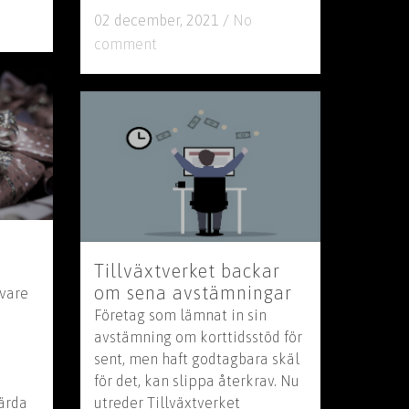
02 december, 2021
/
No
comment
Tillväxtverket backar
om sena avstämningar
ivare
Företag som lämnat in sin
avstämning om korttidsstöd för
sent, men haft godtagbara skäl
för det, kan slippa återkrav. Nu
ärda
utreder Tillväxtverket