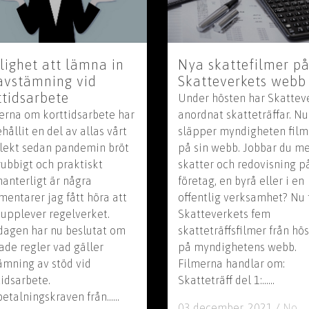
lighet att lämna in
Nya skattefilmer p
avstämning vid
Skatteverkets webb
ttidsarbete
Under hösten har Skattev
erna om korttidsarbete har
anordnat skatteträffar. Nu
hållit en del av allas vårt
släpper myndigheten fil
llekt sedan pandemin bröt
på sin webb. Jobbar du m
Trubbigt och praktiskt
skatter och redovisning på
hanterligt är några
företag, en byrå eller i en
entarer jag fått höra att
offentlig verksamhet? Nu 
upplever regelverket.
Skatteverkets fem
dagen har nu beslutat om
skatteträffsfilmer från hö
ade regler vad gäller
på myndighetens webb.
ämning av stöd vid
Filmerna handlar om:
tidsarbete.
Skatteträff del 1:......
etalningskraven från......
03 december, 2021
/
No