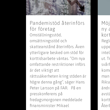
Pandemistöd återinförs
Möj
för företag
ny 
kor
Omställningsstöd,
omsättningsstöd och
Regl
skatteanstånd återinförs. Även
uppe
ytterligare besked om stöd för
inte
korttidsarbete väntas. ”Om nya
ut. 
omfattande restriktioner införs
svår
är det viktigt att
komm
rättssäkerheten kring stöden är
man 
högre denna gång”, säger Hans
Riks
Peter Larsson på FAR. På en
ändr
presskonferens på
avst
fredagsmorgonen meddelade
kort
finansminister Mikael
Återb