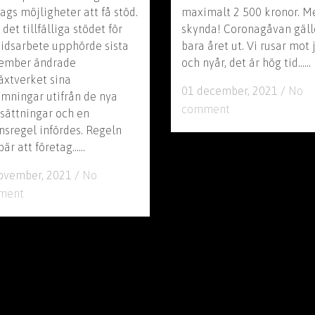
ags möjligheter att få stöd.
maximalt 2 500 kronor. M
et tillfälliga stödet för
skynda! Coronagåvan gäll
tidsarbete upphörde sista
bara året ut. Vi rusar mot 
ember ändrade
och nyår, det är hög tid......
växtverket sina
01 december, 2021
/
No
mningar utifrån de nya
comment
tsättningar och en
nsregel infördes. Regeln
är att företag......
ovember, 2021
/
No
ment