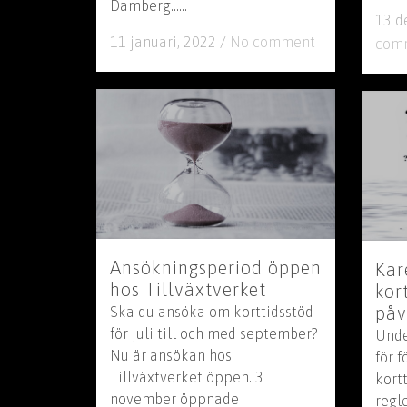
Damberg......
13 d
11 januari, 2022
/
No comment
com
Ansökningsperiod öppen
Kar
hos Tillväxtverket
kor
påv
Ska du ansöka om korttidsstöd
för juli till och med september?
Unde
Nu är ansökan hos
för 
Tillväxtverket öppen. 3
kort
november öppnade
regl