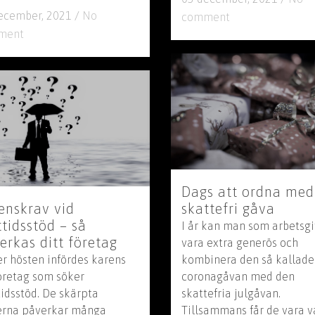
ecember, 2021
/
No
comment
ment
Dags att ordna med
enskrav vid
skattefri gåva
ttidsstöd – så
I år kan man som arbetsg
erkas ditt företag
vara extra generös och
r hösten infördes karens
kombinera den så kallade
företag som söker
coronagåvan med den
tidsstöd. De skärpta
skattefria julgåvan.
erna påverkar många
Tillsammans får de vara v