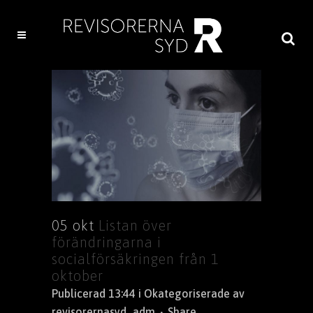
05 okt
Listan över
förändringarna i
socialförsäkringen från 1
oktober
Publicerad 13:44
i
Okategoriserade
av
revisorernasyd_adm
Share