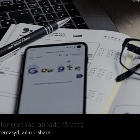
 för coronadrabbade företag
orernasyd_adm
Share