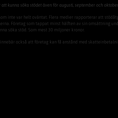
att kunna söka stödet även för augusti, september och oktober
om inte var helt oväntat. Flera medier rapporterar att stödå
lerna. Företag som tappat minst hälften av sin omsättning un
na söka stöd. Som mest 30 miljoner kronor.
nnebär också att företag kan få anstånd med skatteinbetalnin