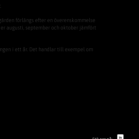
.
tgärden förlängs efter en överenskommelse
der augusti, september och oktober jämfört
gen i ett år. Det handlar till exempel om