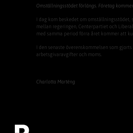
Omställningsstödet förlängs. Företag kommer 
I dag kom beskedet om omställningsstödet, s
mellan regeringen, Centerpartiet och Libera
med samma period förra året kommer att kun
I den senaste överenskommelsen som gjorts i
arbetsgivaravgifter och moms.
Charlotta Marténg