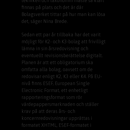
tekniken och taxonomin måste så klart
finnas på plats och det är där
Bolagsverket tittar på hur man kan lösa
det, säger Nina Brede.
Sedan ett par år tillbaka har det varit
möjligt för K2- och K3-bolag att frivilligt
lämna in sin årsredovisning och
eventuellt revisionsberättelse digitalt.
Planen är att ett obligatorium ska
omfatta alla bolag, oavsett om de
redovisar enligt K2, K3 eller K4. På EU-
nivå finns ESEF, European Single
Electronic Format, ett enhetligt
rapporteringsformat som rör
värdepappersmarknaden och ställer
krav på att deras års- och
koncernredovisningar upprättas i
formatet XHTML, ESEF-formatet i