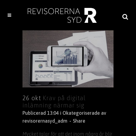
26 okt
Krav på digital
inlämning närmar sig
Publicerad 13:04
i
Okategoriserade
av
revisorernasyd_adm
Share
Mycket talar för att det inom några år blir