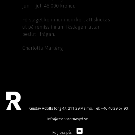
juni – juli 48 000 kronor.
Förslaget kommer inom kort att skickas
ut på remiss innan riksdagen fattar
beslut i frågan.
Charlotta Marténg
Gustav Adolfs torg 47, 211 39 Malmö. Tel: +46 40 39 67 90.
info@revisorernasyd.se
Följ oss på: