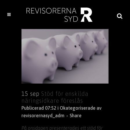
15 sep
Stöd för enskilda
näringsidkare föreslås
Publicerad 07:52
i
Okategoriserade
av
revisorernasyd_adm
Share
På onsdagen presenterades ett stöd för