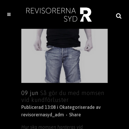
09 jun
Så gör du med momsen
vid kundförluster
Publicerad 13:08
i
Okategoriserade
av
revisorernasyd_adm
Share
Hur ska momsen hanteras vid