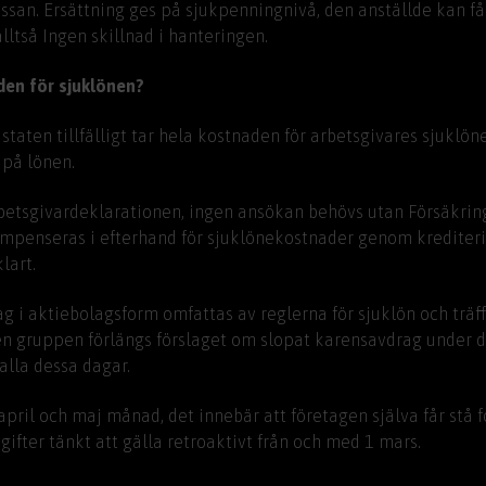
assan. Ersättning ges på sjukpenningnivå, den anställde kan f
lltså Ingen skillnad i hanteringen.
den för sjuklönen?
staten tillfälligt tar hela kostnaden för arbetsgivares sjuklö
 på lönen.
betsgivardeklarationen, ingen ansökan behövs utan Försäkrin
mpenseras i efterhand för sjuklönekostnader genom krediterin
lart.
 i aktiebolagsform omfattas av reglerna för sjuklön och träff
den gruppen förlängs förslaget om slopat karensavdrag under da
alla dessa dagar.
r april och maj månad, det innebär att företagen själva får st
ifter tänkt att gälla retroaktivt från och med 1 mars.