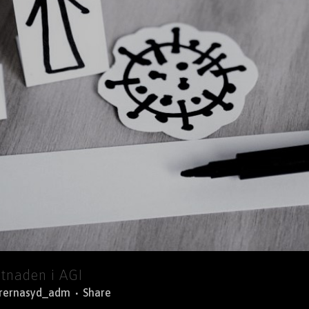
tnaden i AGI
orernasyd_adm
Share