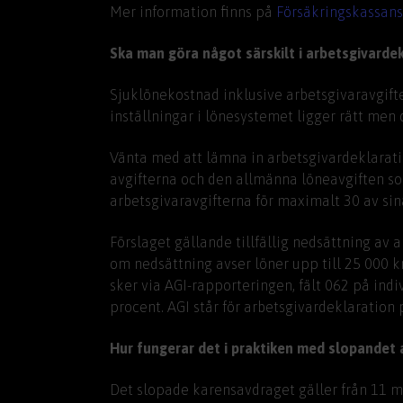
Mer information finns på
Försäkringskassans
Ska man göra något särskilt i arbetsgivarde
Sjuklönekostnad inklusive arbetsgivaravgifte
inställningar i lönesystemet ligger rätt men 
Vänta med att lämna in arbetsgivardeklaratio
avgifterna och den allmänna löneavgiften som
arbetsgivaravgifterna för maximalt 30 av sin
Förslaget gällande tillfällig nedsättning av
om nedsättning avser löner upp till 25 000 
sker via AGI-rapporteringen, fält 062 på ind
procent. AGI står för arbetsgivardeklaration 
Hur fungerar det i praktiken med slopandet
Det slopade karensavdraget gäller från 11 ma