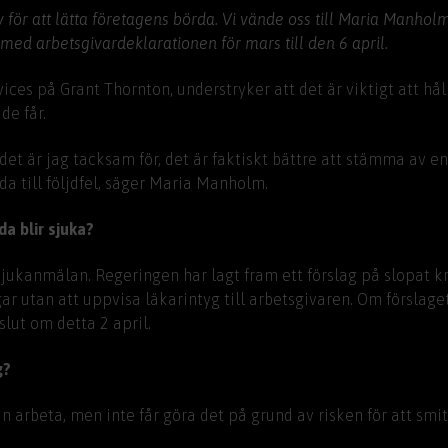
för att lätta företagens börda. Vi vände oss till Maria Manho
 med arbetsgivardeklarationen för mars till den 6 april.
es på Grant Thornton, understryker att det är viktigt att hål
de får.
et är jag tacksam för, det är faktiskt bättre att stämma av en 
da till följdfel, säger Maria Manholm.
a blir sjuka?
sjukanmälan. Regeringen har lagt fram ett förslag på slopat k
r utan att uppvisa läkarintyg till arbetsgivaren. Om förslage
lut om detta 2 april.
g?
 arbeta, men inte får göra det på grund av risken för att smit