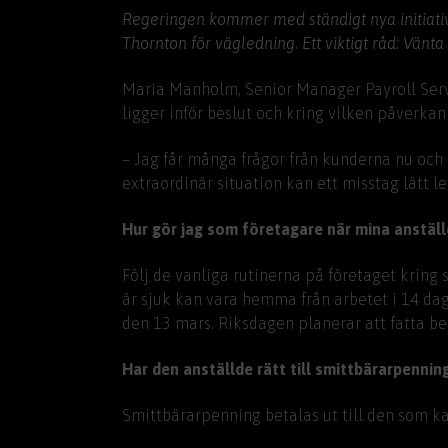
Regeringen kommer med ständigt nya initiativ 
Thornton för vägledning. Ett viktigt råd: Vänta
Maria Manholm, Senior Manager Payroll Servic
ligger inför beslut och kring vilken påverkan 
– Jag får många frågor från kunderna nu och d
extraordinär situation kan ett misstag lätt le
Hur gör jag som företagare när mina anställd
Följ de vanliga rutinerna på företaget kring 
är sjuk kan vara hemma från arbetet i 14 daga
den 13 mars. Riksdagen planerar att fatta bes
Har den anställde rätt till smittbärarpennin
Smittbärarpenning betalas ut till den som kan