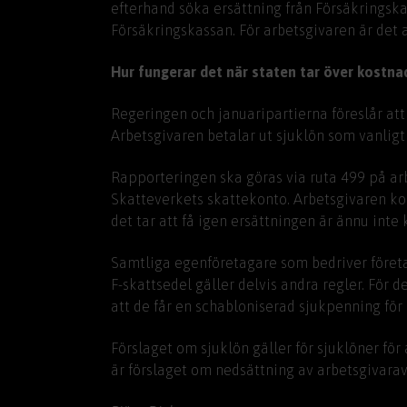
efterhand söka ersättning från Försäkringsk
Försäkringskassan. För arbetsgivaren är det a
Hur fungerar det när staten tar över kostna
Regeringen och januaripartierna föreslår att 
Arbetsgivaren betalar ut sjuklön som vanligt
Rapporteringen ska göras via ruta 499 på ar
Skatteverkets skattekonto. Arbetsgivaren ko
det tar att få igen ersättningen är ännu inte k
Samtliga egenföretagare som bedriver företag
F-skattsedel gäller delvis andra regler. För 
att de får en schabloniserad sjukpenning för 
Förslaget om sjuklön gäller för sjuklöner fö
är förslaget om nedsättning av arbetsgivaravg