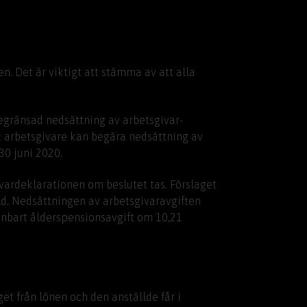
n. Det är viktigt att stämma av att alla
begränsad nedsättning av arbetsgivar­
tt arbetsgivare kan begära nedsättning av
30 juni 2020.
ivardeklarationen om beslutet tas. Förslaget
d. Nedsättningen av arbetsgivaravgiften
 enbart ålderspensionsavgift om 10,21
t från lönen och den anställde får i