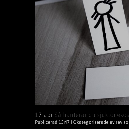
17 apr
Så hanterar du sjuklönekos
Publicerad 15:47
i
Okategoriserade
av
revis