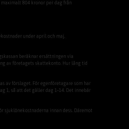
å maximalt 804 kronor per dag från
nekostnader under april och maj.
gskassan beräknar ersättningen via
g av företagets skattekonto. Hur lång tid
as av förslaget. För egenföretagare som har
g 1, så att det gäller dag 1–14. Det innebär
å för sjuklönekostnaderna innan dess. Däremot