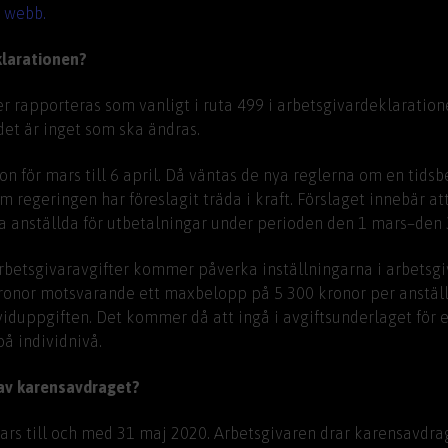
 webb.
klarationen?
r rapporteras som vanligt i ruta 499 i arbetsgivardeklaratione
det är inget som ska ändras.
n för mars till 6 april. Då väntas de nya reglerna om en tids
 regeringen har föreslagit träda i kraft. Förslaget innebär a
a anställda för utbetalningar under perioden den 1 mars–den 
 arbetsgivaravgifter kommer påverka inställningarna i arbetsg
kronor motsvarande ett maxbelopp på 5 300 kronor per anställ
ividuppgiften. Det kommer då att ingå i avgiftsunderlaget för
på individnivå.
 av karensavdraget?
rs till och med 31 maj 2020. Arbetsgivaren drar karensavdrage