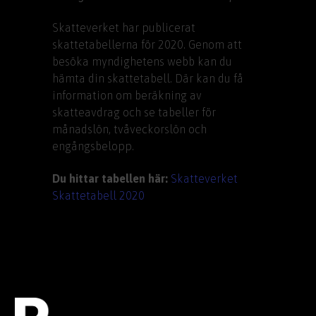
Skatteverket har publicerat
skattetabellerna för 2020. Genom att
besöka myndighetens webb kan du
hämta din skattetabell. Där kan du få
information om beräkning av
skatteavdrag och se tabeller för
månadslön, tvåveckorslön och
engångsbelopp.
Du hittar tabellen här:
Skatteverket
Skattetabell 2020