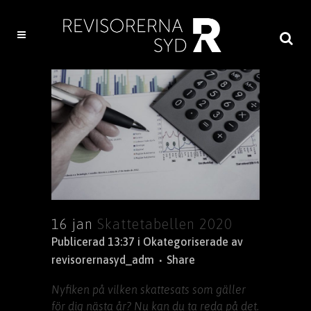
16 jan
Skattetabellen 2020
Publicerad 13:37
i
Okategoriserade
av
revisorernasyd_adm
Share
Nyfiken på vilken skattesats som gäller
för dig nästa år? Nu kan du ta reda på det.